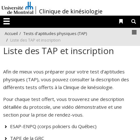
Passer
/
Clinique de kinésiologie
au
contenu
Liens 
R
Menu
N
Accueil
Tests d'aptitudes physiques (TAP)
Liste des TAP et inscription
Liste des TAP et inscription
Afin de mieux vous préparer pour votre test d’aptitudes
physiques (TAP), vous pouvez consulter la description des
différents tests offerts à la Clinique de kinésiologie.
Pour chaque test offert, vous trouverez une description
détaillée du protocole, une vidéo démonstrative et une
section pour la prise de rendez-vous.
ESAP-ENPQ (corps policiers du Québec)
TAPE de la GRC