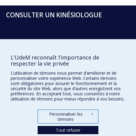
CONSULTER UN KINÉSIOLOGUE
Prenez un rendez-vous
L’UdeM reconnaît l’importance de
respecter la vie privée
Clinique de kinésiologie
L’utilisation de témoins nous permet d’améliorer et de
personnaliser votre expérience Web. Certains témoins
2100, boul. Édouard-Montpetit
sont obligatoires pour assurer le fonctionnement et la
Montréal (Québec) H3T 1J4
sécurité du site Web, alors que d’autres enregistrent vos
préférences. En acceptant tout, vous consentez à notre
cliniquekinesio@umontreal.ca
utilisation de témoins pour mieux répondre à vos besoins.
Suivez-nous sur Facebook
Personnaliser les
>
Plan du site
témoins
Accessibilité
Tout refuser