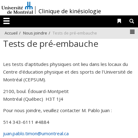
Passer
/
Clinique de kinésiologie
au
contenu
Liens 
R
Menu
N
Accueil
Nous joindre
Tests de pré-embauche
Tests de pré-embauche
Les tests d'aptitudes physiques ont lieu dans les locaux du
Centre d'éducation physique et des sports de l'Université de
Montréal (CEPSUM).
2100, boul. Édouard-Montpetit
Montréal (Québec) H3T 1J4
Pour nous joindre, veuillez contacter M. Pablo Juan :
514 343-6111 #4884
juan.pablo.timon@umontreal.ca