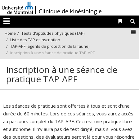
Passer
/
Clinique de kinésiologie
au
contenu
Liens 
R
Menu
N
Home
Tests d'aptitudes physiques (TAP)
Liste des TAP et inscription
TAP-APF (agents de protection de la faune)
Inscription à une séance de pratique TAP-APF
Inscription à une séance de
pratique TAP-APF
Les séances de pratique sont offertes à tous et sont d'une
durée de 60 minutes. Lors de ces séances, vous aurez accès
au parcours complet du TAP-APF. Ceci est une pratique libre
et autonome. Il n'y aura pas de test dirigé, mais si vous avez
des questions, des évaluateurs seront là pour vous répondre.