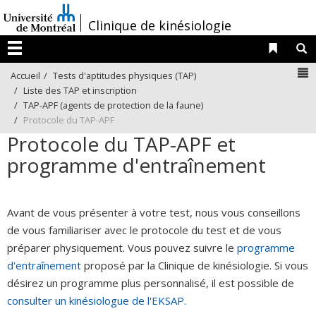
Passer
/
Clinique de kinésiologie
au
contenu
Liens 
R
Menu
N
Accueil
Tests d'aptitudes physiques (TAP)
Liste des TAP et inscription
TAP-APF (agents de protection de la faune)
Protocole du TAP-APF
Protocole du TAP-APF et
programme d'entraînement
Avant de vous présenter à votre test, nous vous conseillons
de vous familiariser avec le protocole du test et de vous
préparer physiquement. Vous pouvez suivre le
programme
d'entraînement
proposé par la Clinique de kinésiologie. Si vous
désirez un programme plus personnalisé, il est possible de
consulter un kinésiologue de l'EKSAP.