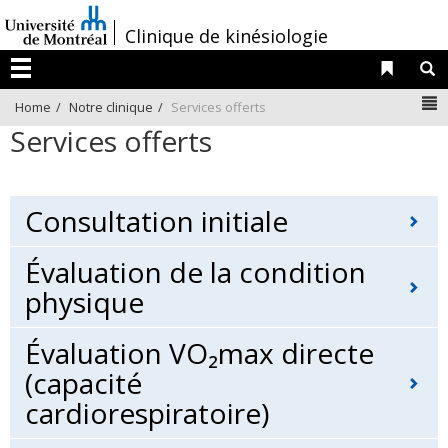
Passer
/
Clinique de kinésiologie
au
contenu
Liens 
R
Menu
N
Home
Notre clinique
Services offerts
Services offerts
Consultation initiale
Évaluation de la condition
physique
Évaluation VO₂max directe
(capacité
cardiorespiratoire)