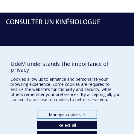
CONSULTER UN KINÉSIOLOGUE
Prenez un rendez-vous
UdeM understands the importance of
privacy
Clinique de kinésiologie
Cookies allow us to enhance and personalize your
browsing experience. Some cookies are required to
2100, boul. Édouard-Montpetit
ensure the website’s functionality and security, while
Montréal (Québec) H3T 1J4
others remember your preferences. By accepting all, you
consent to our use of cookies to better serve you.
cliniquekinesio@umontreal.ca
Suivez-nous sur Facebook
Manage cookies
>
Plan du site
Reject all
Accessibilité