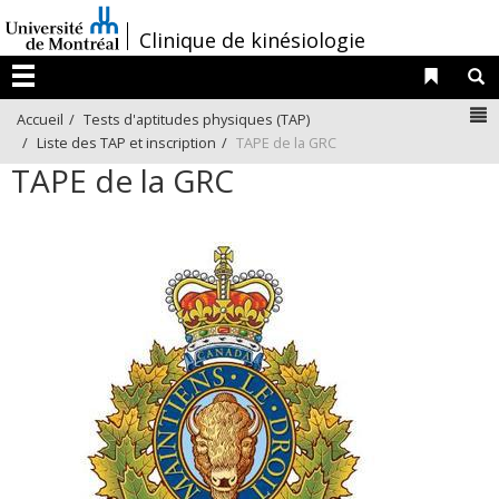
Passer
/
Clinique de kinésiologie
au
contenu
Liens 
R
Menu
N
Accueil
Tests d'aptitudes physiques (TAP)
Liste des TAP et inscription
TAPE de la GRC
TAPE de la GRC