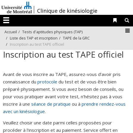
Passer
/
Clinique de kinésiologie
au
contenu
Liens 
R
Menu
N
Accueil
Tests d'aptitudes physiques (TAP)
Liste des TAP et inscription
TAPE de la GRC
Inscription au test TAPE officiel
Inscription au test TAPE officiel
Avant de vous inscrire au TAPE, assurez-vous d’avoir pris
connaissance du
protocole
du test et de vous être bien
préparé physiquement. Si vous avez besoin de conseils, ou
pour vous pratiquer avant votre test, n’hésitez pas à vous
inscrire à une
séance de pratique
ou à
prendre rendez-vous
avec un kinésiologue
.
Veuillez choisir une date parmi celles proposées pour
procéder à l'inscription et au paiement. Service offert en