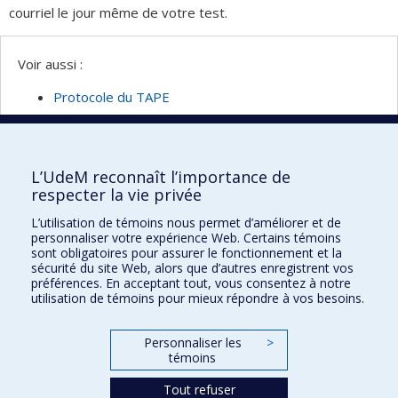
courriel le jour même de votre test.
Voir aussi :
Protocole du TAPE
Inscription à une séance de pratique du TAPE
L’UdeM reconnaît l’importance de
respecter la vie privée
Clinique de kinésiologie
L’utilisation de témoins nous permet d’améliorer et de
personnaliser votre expérience Web. Certains témoins
2100, boul. Édouard-Montpetit
sont obligatoires pour assurer le fonctionnement et la
Montréal (Québec) H3T 1J4
sécurité du site Web, alors que d’autres enregistrent vos
préférences. En acceptant tout, vous consentez à notre
cliniquekinesio@umontreal.ca
utilisation de témoins pour mieux répondre à vos besoins.
Suivez-nous sur Facebook
Personnaliser les
>
Plan du site
témoins
Accessibilité
Tout refuser